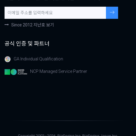
Since 2012 지난호 보기
공식 인증 및 파트너
GA Individual Qualification
NCP Managed Service Partner
Copyright 2002~2026, BizSpring Inc.
BizSpring Japan Inc.